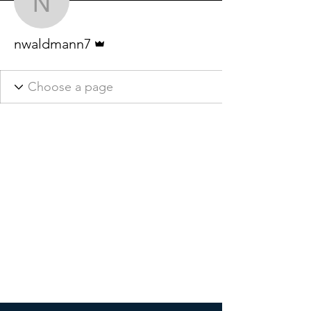
nwaldmann7
Administrator
nwaldmann7