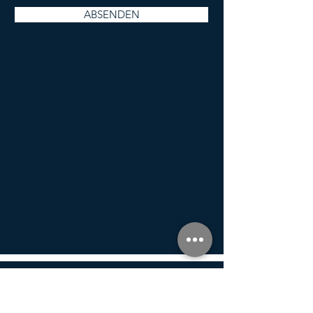
ABSENDEN
F. X. RAUCH
GRABMALE
Baldurstraße 35